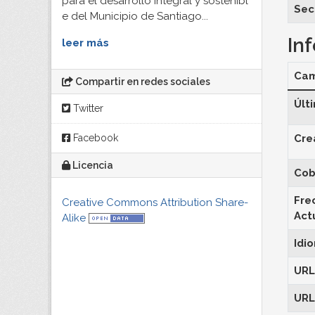
para el desarrollo integral y sostenibl
Sec
e del Municipio de Santiago...
In
leer más
Ca
Compartir en redes sociales
Últ
Twitter
Facebook
Cre
Licencia
Cob
Fre
Creative Commons Attribution Share-
Act
Alike
Idi
URL
URL