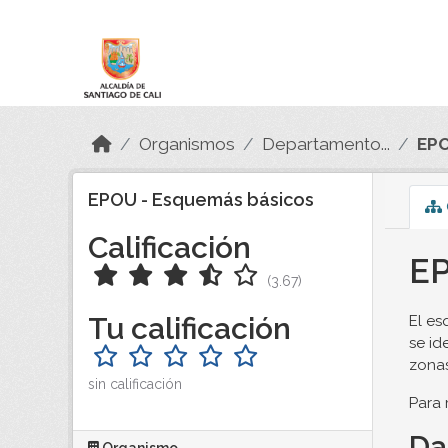
Skip to main content
Datos Abiertos
Organismos
Departamento...
EPO
EPOU - Esquemás básicos
Calificación
EP
(3.67)
Tu calificación
El es
se id
zonas
sin calificación
Para 
Da