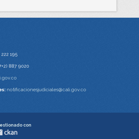
 222 195
7+2) 887 9020
.gov.co
es:
notificacionesjudiciales@cali.gov.co
estionado con