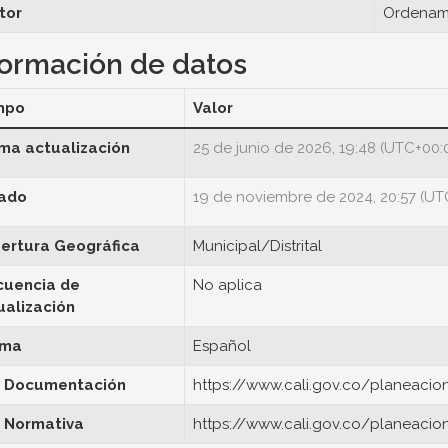
tor
Ordenamie
formación de datos
mpo
Valor
ima actualización
25 de junio de 2026, 19:48 (UTC+00:
ado
19 de noviembre de 2024, 20:57 (UT
ertura Geográfica
Municipal/Distrital
cuencia de
No aplica
ualización
oma
Español
 Documentación
https://www.cali.gov.co/planeaci
 Normativa
https://www.cali.gov.co/planeacio