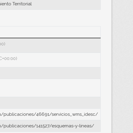
nto Territorial
00)
C+00:00)
on/publicaciones/46691/servicios_wms_idesc/
n/publicaciones/141527/esquemas-y-lineas/