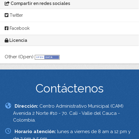
Compartir en redes sociales
Twitter
Facebook
Licencia
Other (Open)
Contáctenos
Dirección:
Centro Administrativo Municipal (CAM)
Avenida 2 Norte #10 - 70. Cali - Valle del Cauca -
Colombia.
Horario atención:
lunes a viernes de 8 am a 12 pm y
de 2 pm a 5 pm.