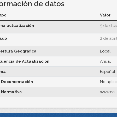
formación de datos
mpo
Valor
ima actualización
5 de dic
ado
2 de abri
ertura Geográfica
Local
cuencia de Actualización
Anual
oma
Español
 Documentación
No aplic
 Normativa
www.cali