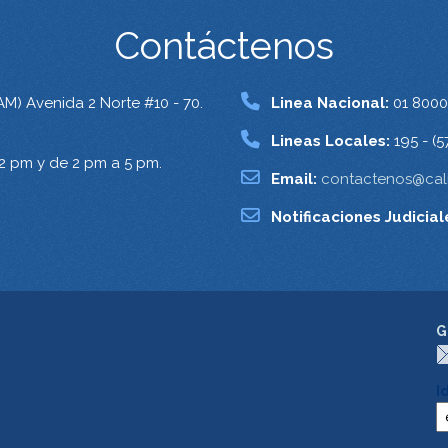
Contáctenos
AM) Avenida 2 Norte #10 - 70.
Linea Nacional:
01 8000
Lineas Locales:
195 - (5
12 pm y de 2 pm a 5 pm.
Email:
contactenos@cali
Notificaciones Judicial
G
I