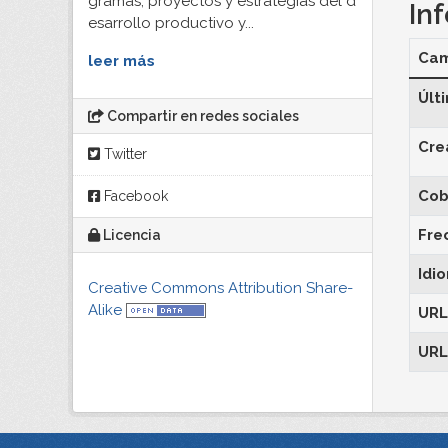
gramas, proyectos y estrategias del d
In
esarrollo productivo y...
Ca
leer más
Últ
Compartir en redes sociales
Cre
Twitter
Cob
Facebook
Fre
Licencia
Idi
Creative Commons Attribution Share-
Alike
URL
URL