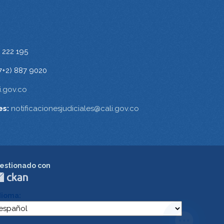
 222 195
7+2) 887 9020
.gov.co
es:
notificacionesjudiciales@cali.gov.co
estionado con
dioma