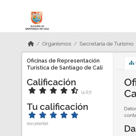
Skip to main content
Datos Abiertos
Organismos
Secretaría de Turismo
Oficinas de Representación
Turística de Santiago de Cali
Of
Calificación
Ca
(4.67)
Tu calificación
Datos
conta
(excelente)
Da