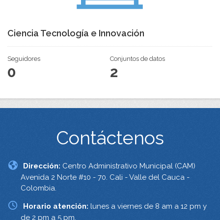
Ciencia Tecnología e Innovación
Seguidores
Conjuntos de datos
0
2
Contáctenos
Dirección:
Centro Administrativo Municipal (CAM)
Avenida 2 Norte #10 - 70. Cali - Valle del Cauca -
Colombia.
Horario atención:
lunes a viernes de 8 am a 12 pm y
de 2 pm a 5 pm.