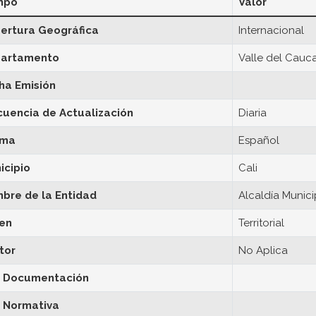
mpo
Valor
ertura Geográfica
Internacional
artamento
Valle del Cauc
ha Emisión
cuencia de Actualización
Diaria
oma
Español
icipio
Cali
bre de la Entidad
Alcaldía Munici
en
Territorial
tor
No Aplica
 Documentación
 Normativa