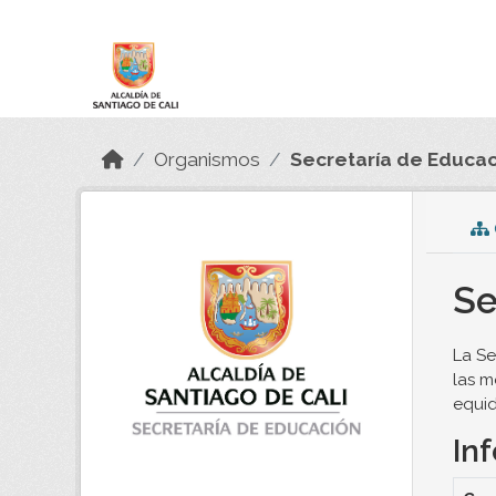
Skip to main content
Datos Abiertos
Organismos
Secretaría de Educac
Se
La Se
las m
equid
In