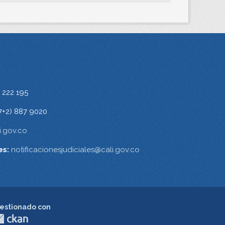
 222 195
7+2) 887 9020
.gov.co
es:
notificacionesjudiciales@cali.gov.co
estionado con