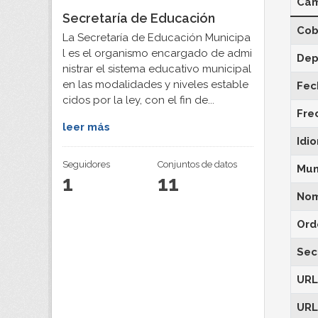
Ca
Secretaría de Educación
Cob
La Secretaría de Educación Municipa
l es el organismo encargado de admi
Dep
nistrar el sistema educativo municipal
en las modalidades y niveles estable
Fec
cidos por la ley, con el fin de...
Fre
leer más
Idi
Seguidores
Conjuntos de datos
Mun
1
11
Nom
Ord
Sec
URL
URL