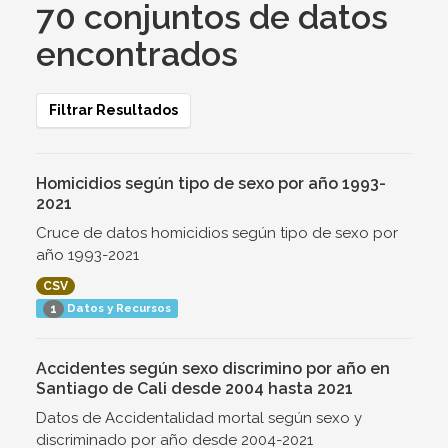
70 conjuntos de datos
encontrados
Filtrar Resultados
Homicidios según tipo de sexo por año 1993-
2021
Cruce de datos homicidios según tipo de sexo por
año 1993-2021
CSV
Datos y Recursos
1
Accidentes según sexo discrimino por año en
Santiago de Cali desde 2004 hasta 2021
Datos de Accidentalidad mortal según sexo y
discriminado por año desde 2004-2021