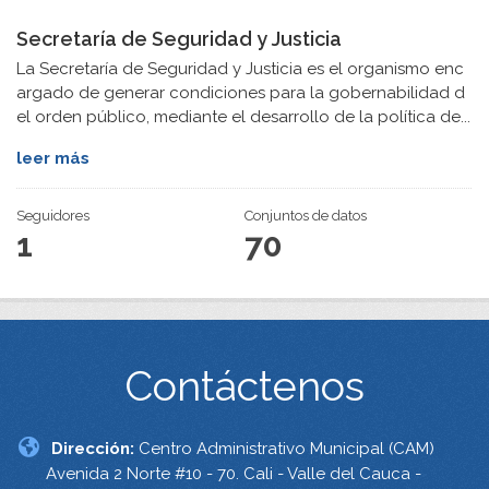
Secretaría de Seguridad y Justicia
La Secretaría de Seguridad y Justicia es el organismo enc
argado de generar condiciones para la gobernabilidad d
el orden público, mediante el desarrollo de la política de...
leer más
Seguidores
Conjuntos de datos
1
70
Contáctenos
Dirección:
Centro Administrativo Municipal (CAM)
Avenida 2 Norte #10 - 70. Cali - Valle del Cauca -