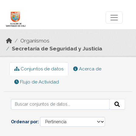
Skip to main content
Datos Abiertos
Organismos
Secretaría de Seguridad y Justicia
Conjuntos de datos
Acerca de
Flujo de Actividad
Ordenar por